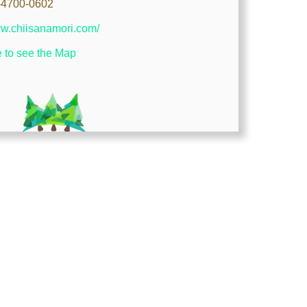
-4700-0602
ww.chiisanamori.com/
e to see the Map