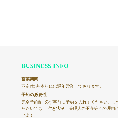
兵
庫
県
加
東
BUSINESS INFO
市
ち
営業期間
不定休:
基本的には通年営業しております。
い
予約の必要性
完全予約制: 必ず事前に予約を入れてください。 
さ
ただいても、 空き状況、管理人の不在等々の理由
います。