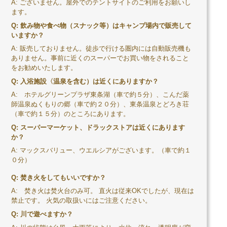
な
A:
ございません。屋外でのテントサイトのご利用をお願いし
ます。
森
Q: 飲み物や食べ物（スナック等）はキャンプ場内で販売して
いますか？
キ
A:
販売しておりません。徒歩で行ける圏内には自動販売機も
ありません。事前に近くのスーパーでお買い物をされること
をお勧めいたします。
ャ
Q: 入浴施設〈温泉を含む）は近くにありますか？
ン
A:
ホテルグリーンプラザ東条湖（車で約５分）、こんだ薬
師温泉ぬくもりの郷（車で約２０分）、東条温泉とどろき荘
（車で約１５分）のところにあります。
プ
Q: スーパーマーケット、ドラックストアは近くにあります
か？
村
A:
マックスバリュー、ウエルシアがございます。（車で約１
０分）
Q: 焚き火をしてもいいですか？
A:
焚き火は焚火台のみ可。 直火は従来OKでしたが、現在は
禁止です。 火気の取扱いにはご注意ください。
Q: 川で遊べますか？