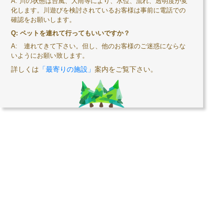
A:
川の状態は台風、大雨等により、水位、流れ、透明度が変
化します。川遊びを検討されているお客様は事前に電話での
確認をお願いします。
Q: ペットを連れて行ってもいいですか？
A:
連れてきて下さい。但し、他のお客様のご迷惑にならな
いようにお願い致します。
詳しくは
「最寄りの施設」
案内をご覧下さい。
ち
Home
Contact Us
最寄りの施設案内
Access Map
Campers Gallery
Staff Gallery