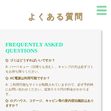
兵
よくある質問
庫
県
加
FREQUENTLY ASKED
QUESTIONS
東
Q: ゴミはどうすればいいですか？
市
A:
バーベキュー（日帰りも含む）、キャンプの方は必ずゴミ
をお持ち帰りください。
ち
Q: AC電源は利用可能ですか？
A:
ご利用可能なサイトが制限されていますので、必ず予約時
い
にお問い合わせください。追加５００円の料金がかかりま
す。
さ
Q: ログハウス、コテージ、キャビン等の室内宿泊施設はあり
ますか？