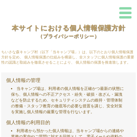
兵
庫
本サイトにおける個人情報保護方針
ち
県
い
（プライバシーポリシー）
さ
な
加
森
ちいさな森キャンプ村（以下「当キャンプ場」）は、以下のとおり個人情報保護
キ
方針を定め、 個人情報保護の仕組みを構築し、全スタッフに個人情報保護の重要
東
ャ
性の認識と取組みを徹底させることにより、 個人情報の保護を推進致します。
ン
プ
市
村
個人情報の管理
-
当キャンプ場は、利用者の個人情報を正確かつ最新の状態に
ち
保ち、個人情報への不正アクセス・紛失・破損・改ざん・漏洩
などを防止するため、セキュリティシステムの維持・管理体制
い
の整備・スタッフ教育の徹底等の必要な措置を講じ、安全対策
を実施し個人情報の厳重な管理を行ないます。
さ
個人情報の利用目的
利用者から預かった個人情報は、当キャンプ場からの連絡や
業務の案内やご質問に対する回答として、電子メールや資料の