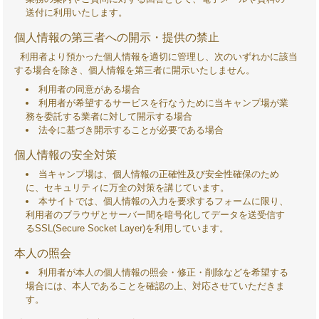
な
送付に利用いたします。
森
個人情報の第三者への開示・提供の禁止
利用者より預かった個人情報を適切に管理し、次のいずれかに該当
キ
する場合を除き、個人情報を第三者に開示いたしません。
利用者の同意がある場合
ャ
利用者が希望するサービスを行なうために当キャンプ場が業
務を委託する業者に対して開示する場合
法令に基づき開示することが必要である場合
ン
個人情報の安全対策
プ
当キャンプ場は、個人情報の正確性及び安全性確保のため
に、セキュリティに万全の対策を講じています。
村
本サイトでは、個人情報の入力を要求するフォームに限り、
利用者のブラウザとサーバー間を暗号化してデータを送受信す
るSSL(Secure Socket Layer)を利用しています。
本人の照会
利用者が本人の個人情報の照会・修正・削除などを希望する
場合には、本人であることを確認の上、対応させていただきま
す。