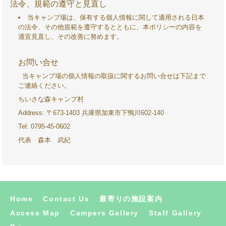
法令、規範の遵守と見直し
当キャンプ場は、保有する個人情報に関して適用される日本
の法令、その他規範を遵守するとともに、本ポリシーの内容を
適宜見直し、その改善に努めます。
お問い合せ
当キャンプ場の個人情報の取扱に関するお問い合せは下記まで
ご連絡ください。
ちいさな森キャンプ村
Address: 〒673-1403 兵庫県加東市下鴨川602-140
Tel: 0795-45-0602
代表 森本 武紀
ち
Home
Contact Us
最寄りの施設案内
Access Map
Campers Gallery
Staff Gallery
い